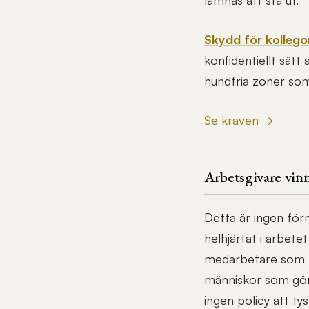
lämnas att stå ut.
Skydd för kollego
konfidentiellt sät
hundfria zoner som 
Se kraven →
Arbetsgivare vin
Detta är ingen fö
helhjärtat i arbete
medarbetare som br
människor som gör 
ingen policy att t