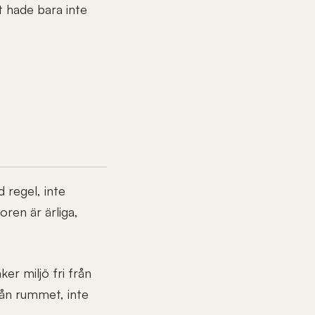
t hade bara inte
 regel, inte
oren är ärliga,
ker miljö fri från
rån rummet, inte