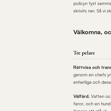
policyn tyst samman
skrivits ner. Så vi s
Välkomna, oc
Tre pelare
Rättvisa och trans
genom en chefs ynne
enhetliga och des
Välfärd.
Vatten och 
faror, och en hund 