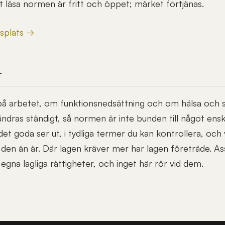
t läsa normen är fritt och öppet; märket förtjänas.
tsplats →
r
 arbetet, om funktionsnedsättning och om hälsa och säk
 ändras ständigt, så normen är inte bunden till något enski
et goda ser ut, i tydliga termer du kan kontrollera, och
n den än är. Där lagen kräver mer har lagen företräde. As
a egna lagliga rättigheter, och inget här rör vid dem.