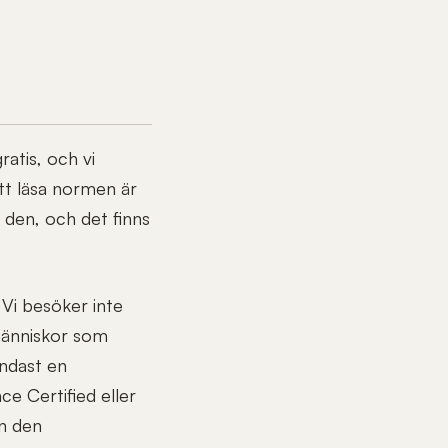
atis, och vi
att läsa normen är
l den, och det finns
Vi besöker inte
människor som
Endast en
e Certified eller
an den