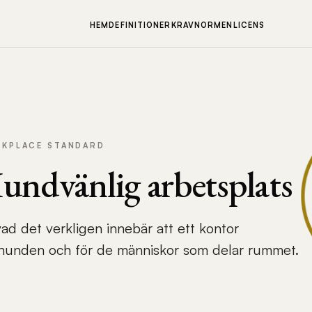
HEM
DEFINITIONER
KRAV
NORMEN
LICENS
RKPLACE STANDARD
ndvänlig arbetsplats
d det verkligen innebär att ett kontor
 hunden och för de människor som delar rummet.