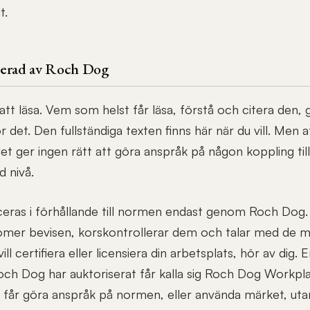
t.
ifierad av Roch Dog
 läsa. Vem som helst får läsa, förstå och citera den, gr
det. Den fullständiga texten finns här när du vill. Men 
det ger ingen rätt att göra anspråk på någon koppling til
d nivå.
ceras i förhållande till normen endast genom Roch Dog. 
dömer bevisen, korskontrollerar dem och talar med de 
l certifiera eller licensiera din arbetsplats, hör av dig. 
ch Dog har auktoriserat får kalla sig Roch Dog Workplac
 får göra anspråk på normen, eller använda märket, ut