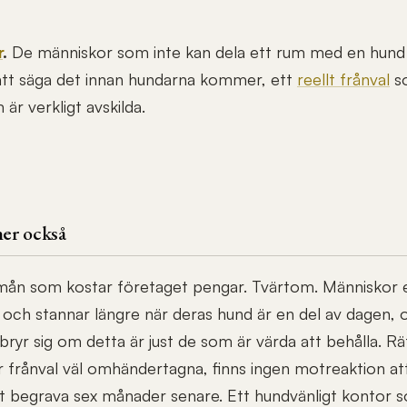
r
.
De människor som inte kan dela ett rum med en hund 
t att säga det innan hundarna kommer, ett
reellt frånval
so
är verkligt avskilda.
ner också
rmån som kostar företaget pengar. Tvärtom. Människor 
t och stannar längre när deras hund är en del av dagen, 
yr sig om detta är just de som är värda att behålla. Rä
frånval väl omhändertagna, finns ingen motreaktion at
yst begrava sex månader senare. Ett hundvänligt kontor 