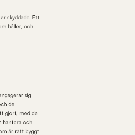
är skyddade. Ett
m håller, och
engagerar sig
och de
tt gjort, med de
t hantera och
som är rätt byggt