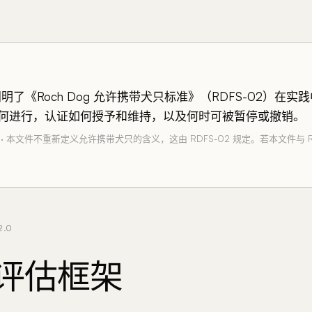
2 阐明了《Roch Dog 允许携带犬只标准》（RDFS-02）在
何进行，认证如何授予和维持，以及何时可被暂停或撤销。
 发布 · 本文件不重新定义允许携带犬只的含义，这由 RDFS-02 规定。若本文件与 R
2.0
评估框架