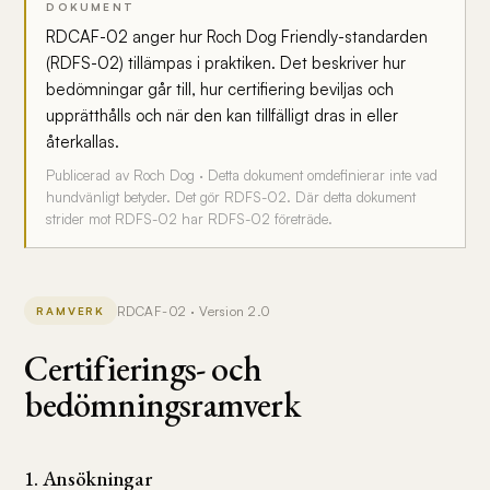
DOKUMENT
RDCAF-02 anger hur Roch Dog Friendly-standarden
(RDFS-02) tillämpas i praktiken. Det beskriver hur
bedömningar går till, hur certifiering beviljas och
upprätthålls och när den kan tillfälligt dras in eller
återkallas.
Publicerad av Roch Dog · Detta dokument omdefinierar inte vad
hundvänligt betyder. Det gör RDFS-02. Där detta dokument
strider mot RDFS-02 har RDFS-02 företräde.
RDCAF-02 · Version 2.0
RAMVERK
Certifierings- och
bedömningsramverk
1. Ansökningar