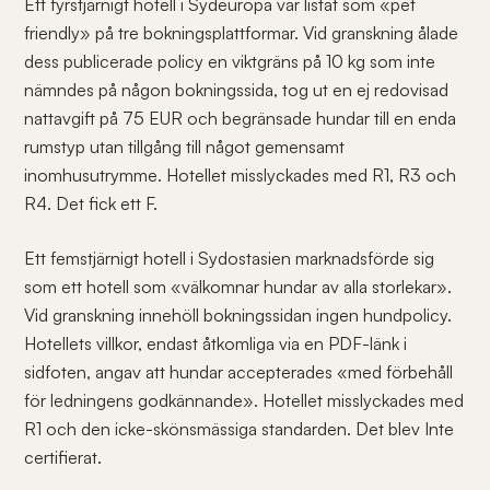
Ett fyrstjärnigt hotell i Sydeuropa var listat som «pet
friendly» på tre bokningsplattformar. Vid granskning ålade
dess publicerade policy en viktgräns på 10 kg som inte
nämndes på någon bokningssida, tog ut en ej redovisad
nattavgift på 75 EUR och begränsade hundar till en enda
rumstyp utan tillgång till något gemensamt
inomhusutrymme. Hotellet misslyckades med R1, R3 och
R4. Det fick ett F.
Ett femstjärnigt hotell i Sydostasien marknadsförde sig
som ett hotell som «välkomnar hundar av alla storlekar».
Vid granskning innehöll bokningssidan ingen hundpolicy.
Hotellets villkor, endast åtkomliga via en PDF-länk i
sidfoten, angav att hundar accepterades «med förbehåll
för ledningens godkännande». Hotellet misslyckades med
R1 och den icke-skönsmässiga standarden. Det blev Inte
certifierat.