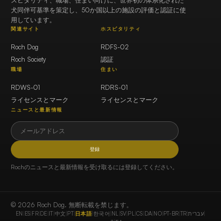
スピタリティ、職場、住まい向けに、世界初の体系化された
犬同伴可基準を策定し、50か国以上の施設の評価と認証に使
用しています。
関連サイト
ホスピタリティ
Roch Dog
RDFS-02
Roch Society
認証
職場
住まい
RDWS-01
RDRS-01
ライセンスとマーク
ライセンスとマーク
ニュースと最新情報
登録
Rochのニュースと最新情報を受け取るには登録してください。
© 2026 Roch Dog. 無断転載を禁じます。
EN
|
ES
|
FR
|
DE
|
IT
|
中文
|
PT
|
日本語
|
한국어
|
NL
|
SV
|
PL
|
CS
|
DA
|
NO
|
PT-BR
|
TR
|
עברית
|