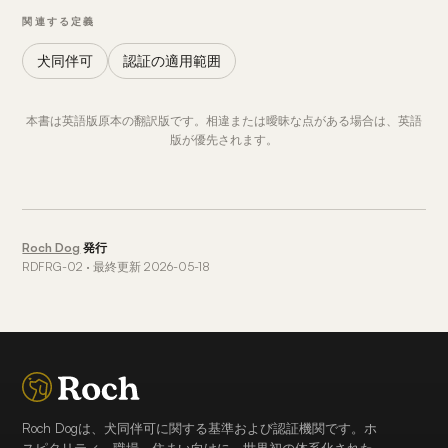
関連する定義
犬同伴可
認証の適用範囲
本書は英語版原本の翻訳版です。相違または曖昧な点がある場合は、英語
版が優先されます。
Roch Dog
発行
RDFRG-02 · 最終更新 2026-05-18
Roch Dogは、犬同伴可に関する基準および認証機関です。ホ