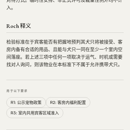
对待方式。临时性安排、非正式许可及裁量性例外均不计
入。
Roch 释义
检验标准在于宾客能否有把握地预判其犬只将被接受、客
房内备有合适的用品、且能与犬只一同在至少一个室内空
间落座。若上述三项中任何一项取决于运气、时机或需要
找对人询问，则该物业在本标准下不属于允许携带犬只。
用于以下要求
R1: 公示宠物政策
R2: 客房内福利配置
R3: 室内共用宾客区域准入