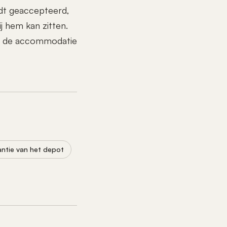
rdt geaccepteerd,
j hem kan zitten.
 is de accommodatie
antie van het depot