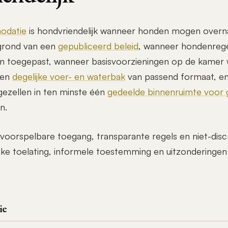
odatie
is hondvriendelijk wanneer honden mogen overn
grond van een
gepubliceerd beleid
, wanneer hondenregel
 toegepast, wanneer basisvoorzieningen op de kamer 
een
degelijke voer- en waterbak
van passend formaat, e
ezellen in ten minste één
gedeelde binnenruimte voor 
n.
oorspelbare toegang, transparante regels en niet-discr
ijke toelating, informele toestemming en uitzonderingen 
ie