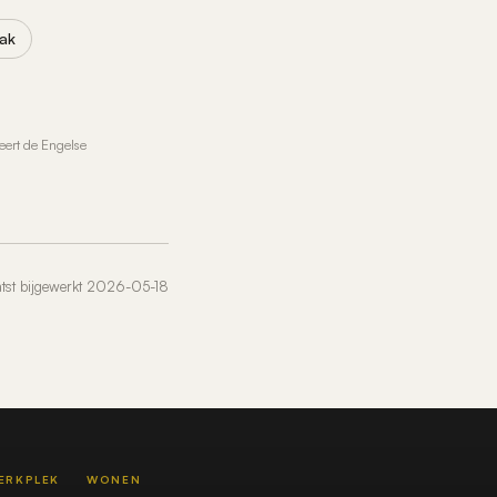
bak
leert de Engelse
st bijgewerkt 2026-05-18
ERKPLEK
WONEN