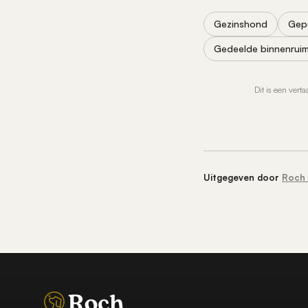
Gezinshond
Gepu
Gedeelde binnenruim
Dit is een vert
Uitgegeven door
Roch