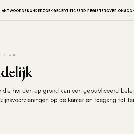
N ANTWOORDEN
ONDERZOEK
GECERTIFICEERD REGISTER
OVER ONS
CO
E TERM 1
delijk
 die honden op grond van een gepubliceerd belei
lzijnsvoorzieningen op de kamer en toegang tot t