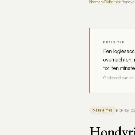
Normen
›
Definities
›
Hondvri
DEFINITIE
Een logiesacc
overnachten, 
tot ten minst
Onderdeel van de
RDFRG-02 ·
DEFINITIE
Hondvri