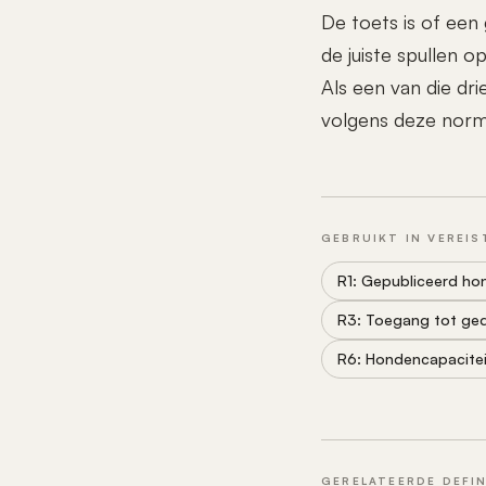
De toets is of een
de juiste spullen o
Als een van die dr
volgens deze norm 
GEBRUIKT IN VEREIS
R1: Gepubliceerd ho
R3: Toegang tot ged
R6: Hondencapacitei
GERELATEERDE DEFIN