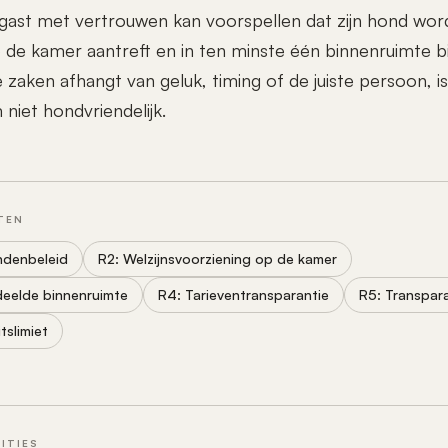
 gast met vertrouwen kan voorspellen dat zijn hond wo
p de kamer aantreft en in ten minste één binnenruimte bi
ie zaken afhangt van geluk, timing of de juiste persoon,
niet hondvriendelijk.
TEN
ndenbeleid
R2: Welzijnsvoorziening op de kamer
eelde binnenruimte
R4: Tarieventransparantie
R5: Transpar
tslimiet
ITIES