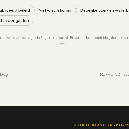
bliceerd beleid
Niet-discretionair
Degelijke voer- en water
te voor gasten
aalde versie van de originele Engelse standaard. Bij verschillen of onduidelijkheid preva
versie.
 Dog
RDFRG-02 · Laat
ONZE SITES
GASTVRIJHEID
W