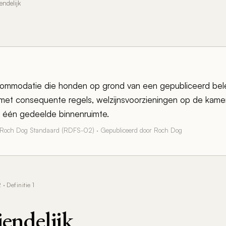
endelijk
ommodatie die honden op grond van een gepubliceerd bele
met consequente regels, welzijnsvoorzieningen op de kam
e één gedeelde binnenruimte.
 Roch Dog Standaard (RDFS-02) · Gepubliceerd door Roch Dog
 Definitie 1
endelijk