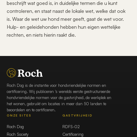
beschrijft wat goed is, in duidelijke termen die u kunt
controleren, en staat naast de lokale wet, welke dat ook
is. Waar de wet uw hond meer geeft, gaat de wet voor.
Hulp- en geleidehonden hebben hun eigen wettelijke
rechten, en niets hierin raakt die.
Roch Dog is de instantie voor hondvriendelijke normen en
certificering. Wij publiceren 's werelds eerste gestructureerde
hondvriendelijke normen voor de gastvrijheid, de werkplek en
het wonen, gebruikt om locaties in meer dan 50 landen te
beoordelen en te certificeren.
ONZE SITES
GASTVRIJHEID
Roch Dog
RDFS-02
Roch Society
Certificering