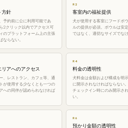
R2
ト方針
客室内の福祉提供
、予約前に公に利用可能であ
犬が使用する客室にフードボ
ら2クリック以内でアクセス可
ルの提供が必須。ボウルは安
ィのプラットフォーム上の主張
ではなく、適切なサイズでな
ばならない。
R4
エリアへのアクセス
料金の透明性
ー、レストラン、カフェ等、通
犬料金は金額および構成を明
トが使用する少なくとも一つの
に開示されなければならない
アへの同伴が認められなければ
チェックイン時にのみ開示さ
い。
R6
預かり金額の透明性