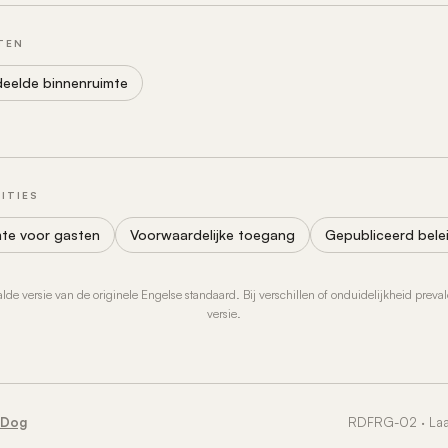
TEN
eelde binnenruimte
ITIES
te voor gasten
Voorwaardelijke toegang
Gepubliceerd bele
aalde versie van de originele Engelse standaard. Bij verschillen of onduidelijkheid preva
versie.
 Dog
RDFRG-02 · Laat