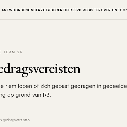
N ANTWOORDEN
ONDERZOEK
GECERTIFICEERD REGISTER
OVER ONS
CO
E TERM 25
edragsvereisten
e riem lopen of zich gepast gedragen in gedeelde
ng op grond van R3.
n gedragsvereisten