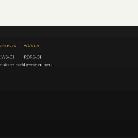
ERKPLEK
WONEN
DWS-01
RDRS-01
centie en merk
Licentie en merk