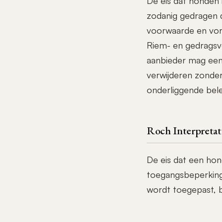
De eis dat honden
zodanig gedragen d
voorwaarde en vor
Riem- en gedragsv
aanbieder mag een
verwijderen zonder
onderliggende belei
Roch Interpretat
De eis dat een hon
toegangsbeperking
wordt toegepast, b