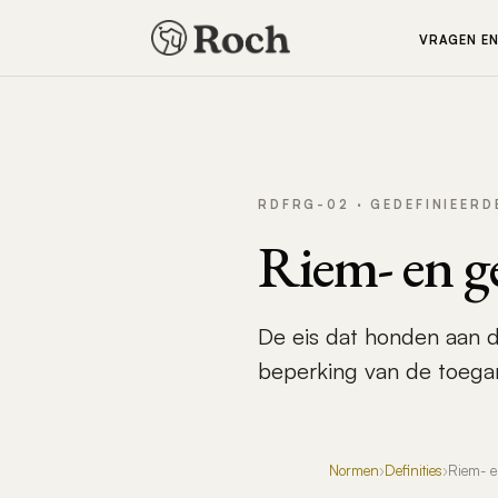
VRAGEN E
RDFRG-02 · GEDEFINIEERD
Riem- en g
De eis dat honden aan d
beperking van de toega
Normen
›
Definities
›
Riem- e