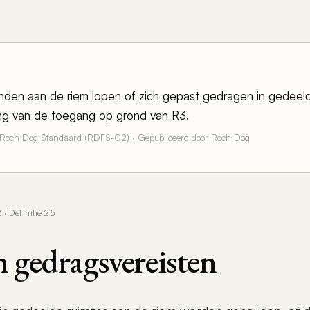
nden aan de riem lopen of zich gepast gedragen in gedeeld
ng van de toegang op grond van R3.
 Roch Dog Standaard (RDFS-02) · Gepubliceerd door Roch Dog
 Definitie 25
 gedragsvereisten