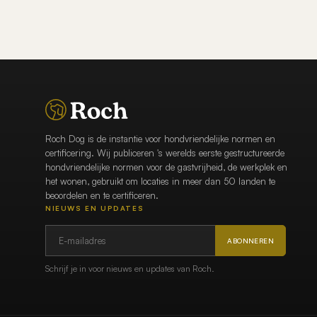
Roch Dog is de instantie voor hondvriendelijke normen en
certificering. Wij publiceren 's werelds eerste gestructureerde
hondvriendelijke normen voor de gastvrijheid, de werkplek en
het wonen, gebruikt om locaties in meer dan 50 landen te
beoordelen en te certificeren.
NIEUWS EN UPDATES
ABONNEREN
Schrijf je in voor nieuws en updates van Roch.