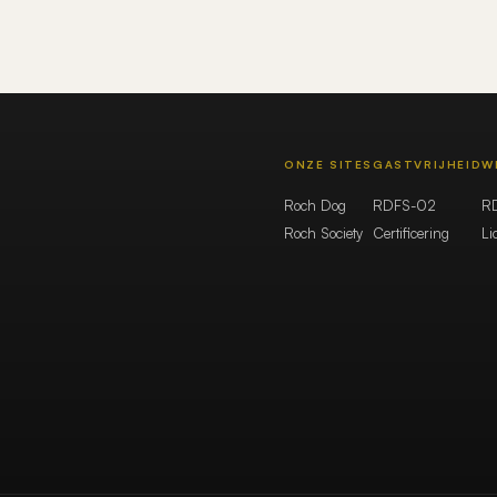
ONZE SITES
GASTVRIJHEID
W
Roch Dog
RDFS-02
R
Roch Society
Certificering
Li