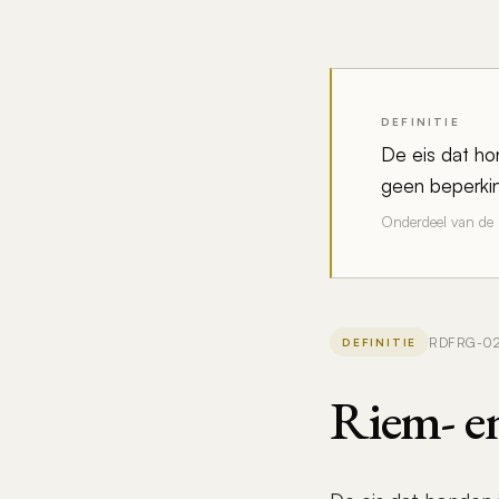
DEFINITIE
De eis dat ho
geen beperki
Onderdeel van de
RDFRG-02 ·
DEFINITIE
Riem- en