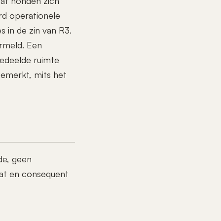
dat honden zich
rd operationele
 in de zin van R3.
rmeld. Een
gedeelde ruimte
gemerkt, mits het
de, geen
aat en consequent