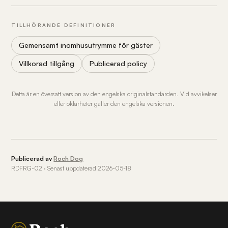
TILLHÖRANDE DEFINITIONER
Gemensamt inomhusutrymme för gäster
Villkorad tillgång
Publicerad policy
Detta är en översatt version av den engelska originalstandarden. Vid avvikelser
eller oklarheter gäller den engelska versionen.
Publicerad av
Roch Dog
RDFRG-02 · Senast uppdaterad 2026-05-18