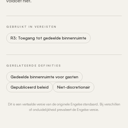
voldoet niet.
GEBRUIKT IN VEREISTEN
R3: Toegang tot gedeelde binnenruimte
GERELATEERDE DEFINITIES
Gedeelde binnenruimte voor gasten
Gepubliceerd beleid
Niet-discretionair
Dit is een vertaalde versie van de originele Engelse standaard. Bij verschillen
of onduidelijkheid prevaleert de Engelse versie.