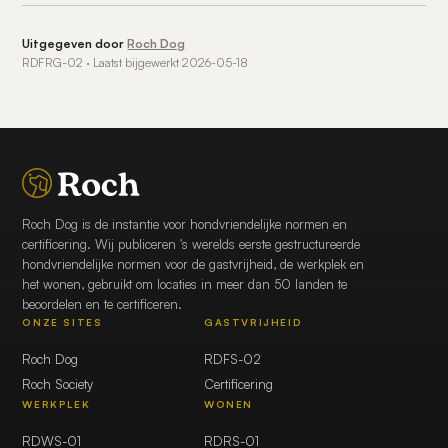
Uitgegeven door
Roch Dog
RDFRG-02 · Laatst bijgewerkt 2026-05-18
Roch Dog is de instantie voor hondvriendelijke normen en
certificering. Wij publiceren 's werelds eerste gestructureerde
hondvriendelijke normen voor de gastvrijheid, de werkplek en
het wonen, gebruikt om locaties in meer dan 50 landen te
beoordelen en te certificeren.
ONZE SITES
GASTVRIJHEID
Roch Dog
RDFS-02
Roch Society
Certificering
WERKPLEK
WONEN
RDWS-01
RDRS-01