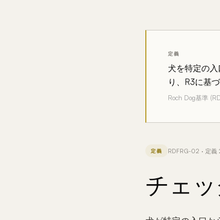
定義
犬を特定の入
り、R3に基
Roch Dog基準 (R
RDFRG-02 · 定義 
定義
チェッ