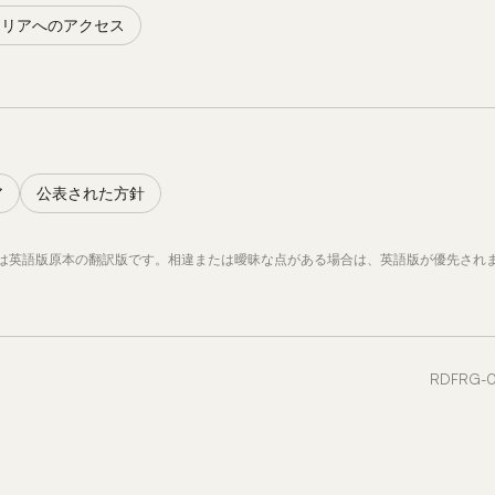
トエリアへのアクセス
ア
公表された方針
は英語版原本の翻訳版です。相違または曖昧な点がある場合は、英語版が優先され
RDFRG-0