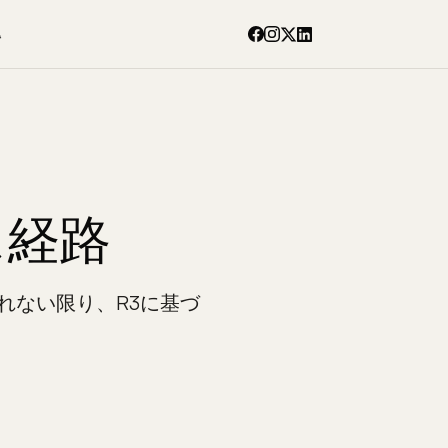
得
ス経路
れない限り、R3に基づ