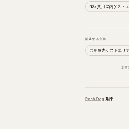
R3: 共用屋内ゲス
関連する定義
共用屋内ゲストエリ
本書
Roch Dog
発行