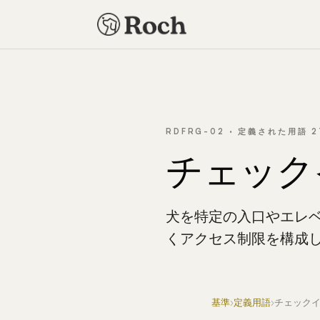
RDFRG-02 · 定義された用語 2
チェック
犬を特定の入口やエレベ
くアクセス制限を構成
基準
›
定義用語
›
チェック