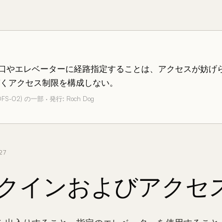
口やエレベーターに経路指定することは、アクセスが妨げ
づくアクセス制限を構成しない。
DFS-02) の一部 · 発行: Roch Dog
27
クインおよびアクセ