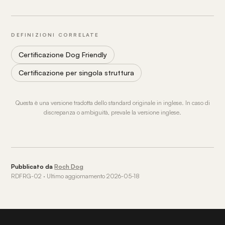
DEFINIZIONI CORRELATE
Certificazione Dog Friendly
Certificazione per singola struttura
Questa è una versione tradotta dello standard originale in inglese. In caso di
discrepanza o ambiguità, prevale la versione inglese.
Pubblicato da
Roch Dog
RDFRG-02 · Ultimo aggiornamento 2026-05-18