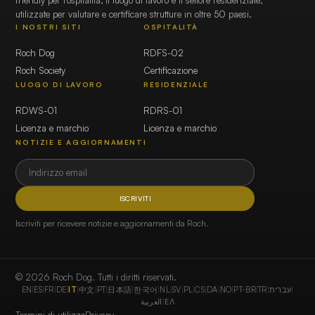
friendly per l'ospitalità, il luogo di lavoro e il settore residenziale,
utilizzate per valutare e certificare strutture in oltre 50 paesi.
I NOSTRI SITI
OSPITALITÀ
Roch Dog
RDFS-02
Roch Society
Certificazione
LUOGO DI LAVORO
RESIDENZIALE
RDWS-01
RDRS-01
Licenza e marchio
Licenza e marchio
NOTIZIE E AGGIORNAMENTI
ISCRIVITI
Iscriviti per ricevere notizie e aggiornamenti da Roch.
© 2026 Roch Dog. Tutti i diritti riservati.
EN
|
ES
|
FR
|
DE
|
IT
|
中文
|
PT
|
日本語
|
한국어
|
NL
|
SV
|
PL
|
CS
|
DA
|
NO
|
PT-BR
|
TR
|
עברית
|
العربية
|
ΕΛ