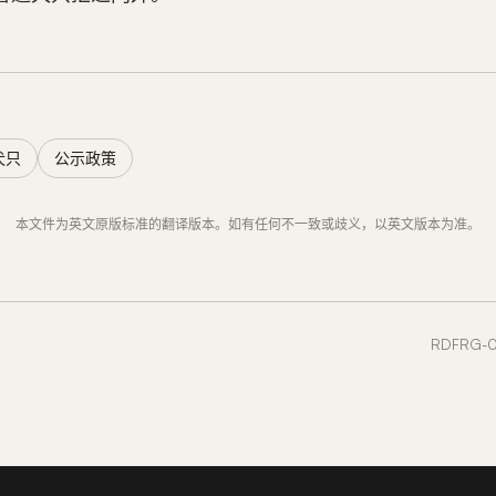
犬只
公示政策
本文件为英文原版标准的翻译版本。如有任何不一致或歧义，以英文版本为准。
RDFRG-0