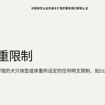
问答
研究
认证目录
关于我们
联系我们
获取认证
重限制
宿的犬只体型或体重所设定的任何明文限制，如5公
制