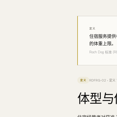
定义
住宿服务提供
的体重上限。
Roch Dog 标准 (
RDFRG-02 · 定义 
定义
体型与