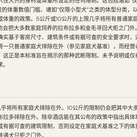
入住犬只的身材或体重所设定的任何限制。这包括诸如“仅
之类的体重数值门槛、诸如“仅限小型犬”之类的体型分类，
或体重的政策。5公斤或10公斤的上限几乎将所有普通家
，也会把大多数家庭饲养的拉布拉多和金毛寻回犬拒之门外
确实基于客房尺寸、建筑条件或有据可查的安全要求时，
将一只普通家庭犬排除在外（参见家庭犬基准），而经营
，这正是本标准旨在揭示的那种武断限制。未予说明或仅
求。
几乎将所有家庭犬排除在外。10公斤的限制仍会把其中大多
布拉多排除在外。除非酒店能在其公布的政策中指出具体
或有据可查的建筑限制，否则设定在家庭犬基准之下的体
普通犬只拒之门外。