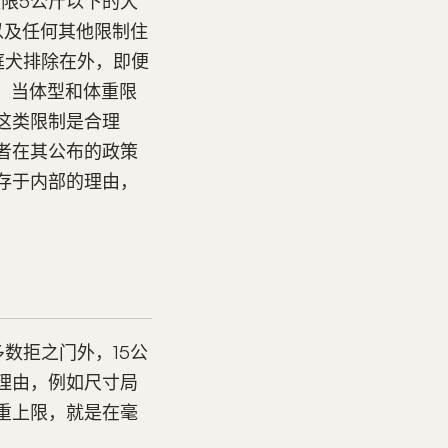
限5公斤以下的犬”
以及任何其他限制住
庭犬排除在外，即便
。当体型和体重限
这类限制是合理
者在其公布的政策
存于内部的理由，
数拒之门外，15公
理由，例如尺寸局
重上限，就是在毫