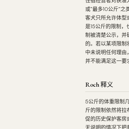
住宿经营者对获准
或“最多10公斤”
客犬只所允许体型
是15公斤的限制
制被清楚公示，并
的。若以某项限制
中未说明任何理由
并不能满足这一要
Roch 释义
5公斤的体重限制
斤的限制依然将拉
促的历史保护客房
无说明的情况下把