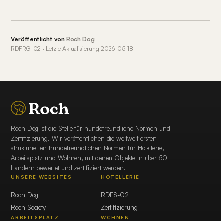
Veröffentlicht von
Roch Dog
RDFRG-02 · Letzte Aktualisierung 2026-05-18
Roch Dog ist die Stelle für hundefreundliche Normen und
Zertifizierung. Wir veröffentlichen die weltweit ersten
strukturierten hundefreundlichen Normen für Hotellerie,
Arbeitsplatz und Wohnen, mit denen Objekte in über 50
Ländern bewertet und zertifiziert werden.
UNSERE WEBSITES
HOTELLERIE
Roch Dog
RDFS-02
Roch Society
Zertifizierung
ARBEITSPLATZ
WOHNEN