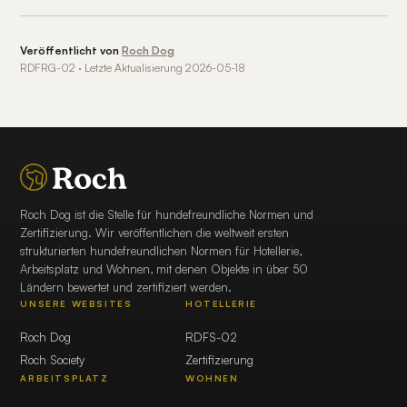
Veröffentlicht von
Roch Dog
RDFRG-02 · Letzte Aktualisierung 2026-05-18
Roch Dog ist die Stelle für hundefreundliche Normen und
Zertifizierung. Wir veröffentlichen die weltweit ersten
strukturierten hundefreundlichen Normen für Hotellerie,
Arbeitsplatz und Wohnen, mit denen Objekte in über 50
Ländern bewertet und zertifiziert werden.
UNSERE WEBSITES
HOTELLERIE
Roch Dog
RDFS-02
Roch Society
Zertifizierung
ARBEITSPLATZ
WOHNEN